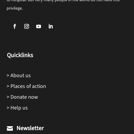
to hospital. But very many people in the world do not have this
privilege.
Quicklinks
> About us
> Places of action
> Donate now
> Help us
Newsletter
