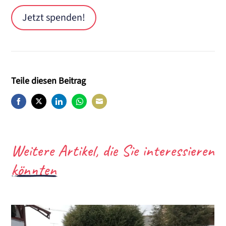
Jetzt spenden!
Teile diesen Beitrag
Share
Share
Share
Share
Share
on
on
on
on
on
Facebook
Twitter
LinkedIn
WhatsApp
E-
Weitere Artikel, die Sie interessieren
Mail
könnten