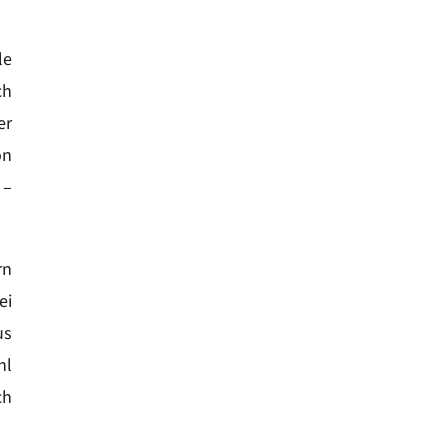
le
ch
er
on
 –
rn
ei
us
hl
ch