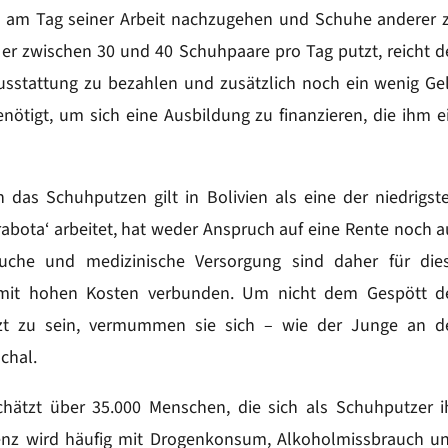
n am Tag seiner Arbeit nachzugehen und Schuhe anderer 
er zwischen 30 und 40 Schuhpaare pro Tag putzt, reicht d
usstattung zu bezahlen und zusätzlich noch ein wenig Ge
nötigt, um sich eine Ausbildung zu finanzieren, die ihm e
das Schuhputzen gilt in Bolivien als eine der niedrigst
rabota‘ arbeitet, hat weder Anspruch auf eine Rente noch a
suche und medizinische Versorgung sind daher für die
mit hohen Kosten verbunden. Um nicht dem Gespött d
t zu sein, vermummen sie sich – wie der Junge an d
chal.
schätzt über 35.000 Menschen, die sich als Schuhputzer i
äsenz wird häufig mit Drogenkonsum, Alkoholmissbrauch u