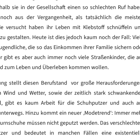
halb sie in der Gesellschaft einen so schlechten Ruf habe
noch aus der Vergangenheit, als tatsächlich die meist
e versucht haben ihr Leben mit Klebstoff schnüffeln u
gestalten. Heute ist dies jedoch kaum noch der Fall: Vie
ugendliche, die so das Einkommen ihrer Familie sichern od
r gibt es aber auch immer noch viele Straßenkinder, die a
Geld zum Leben und Überleben kommen wollen.
ung stellt diesen Berufstand vor große Herausforderunge
n Wind und Wetter, sowie der zeitlich stark schwankend
l, gibt es kaum Arbeit für die Schuhputzer und auch 
nterwegs. Hinzu kommt ein neuer ‚Modetrend‘: Immer me
urnschuhe müssen nicht geputzt werden. Das verschlechte
er und bedeutet in manchen Fällen eine existentiel