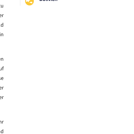

zu
er
ld
in
en
uf
se
er
er
hr
nd