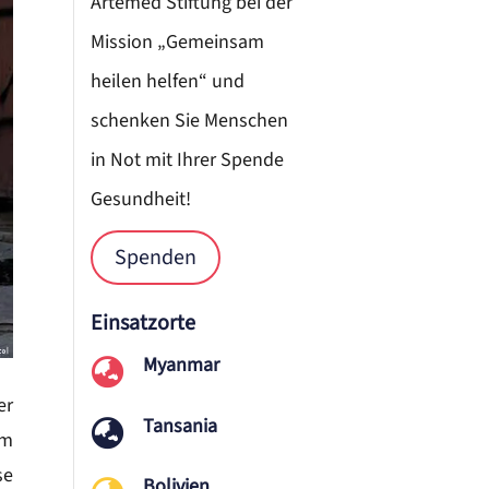
Artemed Stiftung bei der
Mission „Gemeinsam
heilen helfen“ und
schenken Sie Menschen
in Not mit Ihrer Spende
Gesundheit!
Spenden
Einsatzorte
Myanmar

er
Tansania

hm
se
Bolivien