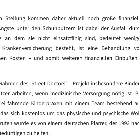
hen Stellung kommen daher aktuell noch große finanziel
Ängste unter den Schuhputzern ist dabei der Ausfall dur
e an dem sie nicht einsatzfähig sind, bedeutet wenig
rankenversicherung besteht, ist eine Behandlung v
en Kosten – und somit weiteren finanziellen Einbußen
 Rahmen des ‚Street Doctors‘ – Projekt insbesondere Kinde
zer arbeiten, wenn medizinische Versorgung nötig ist. B
rei fahrende Kinderpraxen mit einem Team bestehend a
, das sich kostenlos um das physische und psychische Wo
rufen wurde es von einem deutschen Pfarrer, der 1993 na
edürftigen zu helfen.