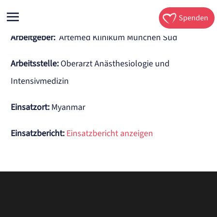
Spenden
Arbeitgeber:
Artemed Klinikum München Süd
Arbeitsstelle
:
Oberarzt Anästhesiologie und
Intensivmedizin
Einsatzort:
Myanmar
Einsatzbericht:
Einsatzbericht anzeigen