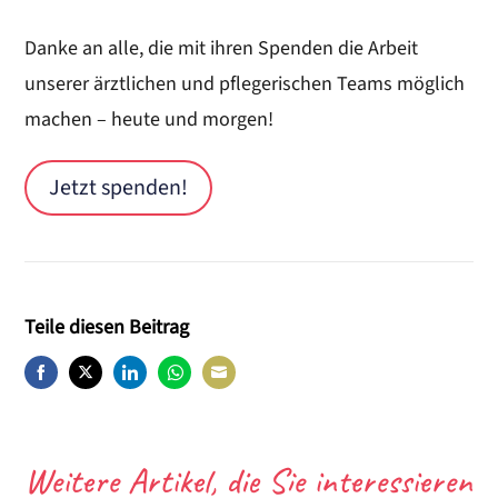
Danke an alle, die mit ihren Spenden die Arbeit
unserer ärztlichen und pflegerischen Teams möglich
machen – heute und morgen!
Jetzt spenden!
Teile diesen Beitrag
Share
Share
Share
Share
Share
on
on
on
on
on
Facebook
Twitter
LinkedIn
WhatsApp
E-
Weitere Artikel, die Sie interessieren
Mail