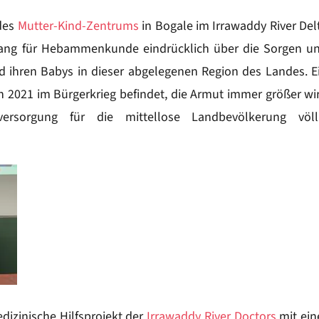
 des
Mutter-Kind-Zentrums
in Bogale im Irrawaddy River Del
gang für Hebammenkunde eindrücklich über die Sorgen u
 ihren Babys in dieser abgelegenen Region des Landes. E
ch 2021 im Bürgerkrieg befindet, die Armut immer größer wi
versorgung für die mittellose Landbevölkerung völl
dizinische Hilfsprojekt der
Irrawaddy River Doctors
mit ein