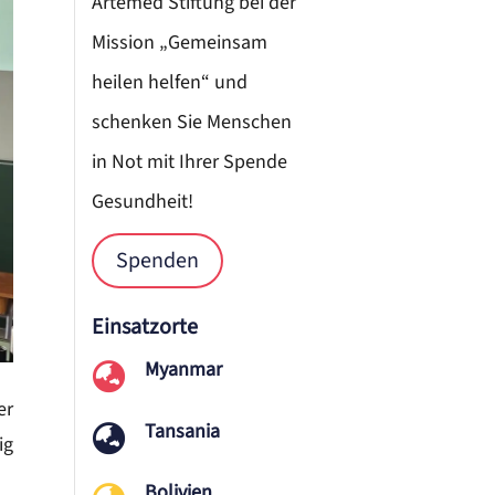
Artemed Stiftung bei der
Mission „Gemeinsam
heilen helfen“ und
schenken Sie Menschen
in Not mit Ihrer Spende
Gesundheit!
Spenden
Einsatzorte
Myanmar

er
Tansania

ig
Bolivien