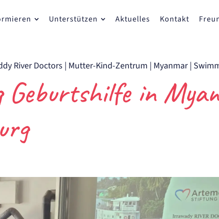
ormieren
Unterstützen
Aktuelles
Kontakt
Freu
ddy River Doctors
|
Mutter-Kind-Zentrum
|
Myanmar
|
Swimm
g Geburtshilfe in Mya
urg