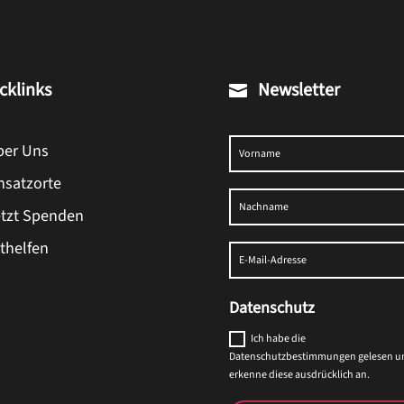
cklinks
Newsletter

ber Uns
insatzorte
etzt Spenden
ithelfen
Datenschutz
Ich habe die
Datenschutzbestimmungen gelesen u
erkenne diese ausdrücklich an.