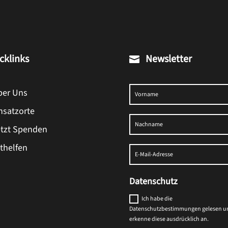
cklinks
Newsletter

ber Uns
insatzorte
etzt Spenden
ithelfen
Datenschutz
Ich habe die
Datenschutzbestimmungen gelesen u
erkenne diese ausdrücklich an.