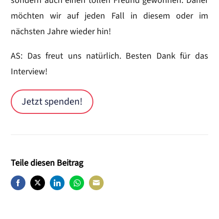
sondern auch einen tollen Freund gewonnen. Daher
möchten wir auf jeden Fall in diesem oder im
nächsten Jahre wieder hin!
AS: Das freut uns natürlich. Besten Dank für das
Interview!
Jetzt spenden!
Teile diesen Beitrag
Share
Share
Share
Share
Share
on
on
on
on
on